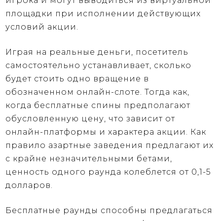
игрока и могут выводиться из виртуальной
площадки при исполнении действующих
условий акции.
Играя на реальные деньги, посетитель
самостоятельно устанавливает, сколько
будет стоить одно вращение в
обозначенном онлайн-слоте. Тогда как,
когда бесплатные спины предполагают
обусловленную цену, что зависит от
онлайн-платформы и характера акции. Как
правило азартные заведения предлагают их
с крайне незначительными бетами,
ценность одного раунда колеблется от 0,1-5
долларов.
Бесплатные раунды способны предлагаться