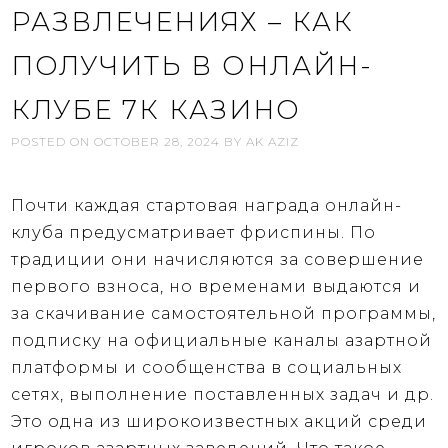
РАЗВЛЕЧЕНИЯХ – КАК
ПОЛУЧИТЬ В ОНЛАЙН-
КЛУБЕ 7К КАЗИНО
POSTED ON
OCTOBER 28, 2024
BY
AK AZIZ
Почти каждая стартовая награда онлайн-
клуба предусматривает фриспины. По
традиции они начисляются за совершение
первого взноса, но временами выдаются и
за скачивание самостоятельной программы,
подписку на официальные каналы азартной
платформы и сообщенства в социальных
сетях, выполнение поставленных задач и др.
Это одна из широкоизвестных акций среди