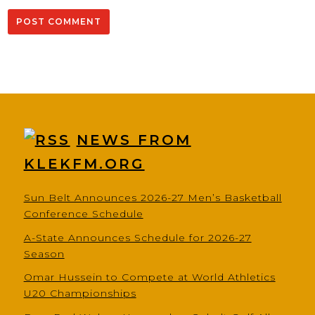
NEWS FROM
KLEKFM.ORG
Sun Belt Announces 2026-27 Men’s Basketball
Conference Schedule
A-State Announces Schedule for 2026-27
Season
Omar Hussein to Compete at World Athletics
U20 Championships