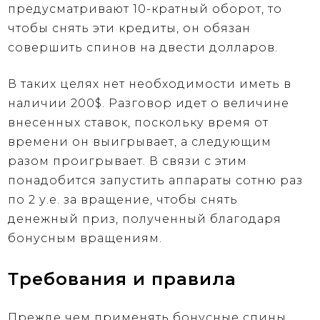
предусматривают 10-кратный оборот, то
чтобы снять эти кредиты, он обязан
совершить спинов на двести долларов.
В таких целях нет необходимости иметь в
наличии 200$. Разговор идет о величине
внесенных ставок, поскольку время от
времени он выигрывает, а следующим
разом проигрывает. В связи с этим
понадобится запустить аппараты сотню раз
по 2 у.е. за вращение, чтобы снять
денежный приз, полученный благодаря
бонусным вращениям.
Требования и правила
Прежде чем применять бонусные спины,