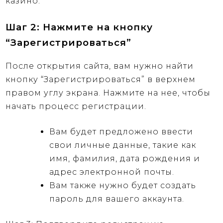
казино.
Шаг 2: Нажмите на кнопку
“Зарегистрироваться”
После открытия сайта, вам нужно найти
кнопку “Зарегистрироваться” в верхнем
правом углу экрана. Нажмите на нее, чтобы
начать процесс регистрации.
Вам будет предложено ввести
свои личные данные, такие как
имя, фамилия, дата рождения и
адрес электронной почты.
Вам также нужно будет создать
пароль для вашего аккаунта.