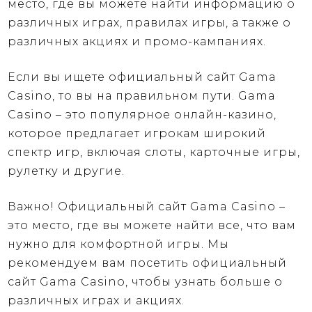
место, где вы можете найти информацию о
различных играх, правилах игры, а также о
различных акциях и промо-кампаниях.
Если вы ищете официальный сайт Gama
Casino, то вы на правильном пути. Gama
Casino – это популярное онлайн-казино,
которое предлагает игрокам широкий
спектр игр, включая слоты, карточные игры,
рулетку и другие.
Важно! Официальный сайт Gama Casino –
это место, где вы можете найти все, что вам
нужно для комфортной игры. Мы
рекомендуем вам посетить официальный
сайт Gama Casino, чтобы узнать больше о
различных играх и акциях.