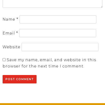
Name
*
Email
*
Website
Save my name, email, and website in this
browser for the next time I comment.