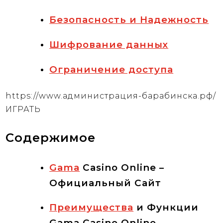
Безопасность и Надежность
Шифрование данных
Ограничение доступа
https://www.администрация-барабинска.рф/
ИГРАТЬ
Содержимое
Gama
Casino Online –
Официальный Сайт
Преимущества
и Функции
Gama Casino Online