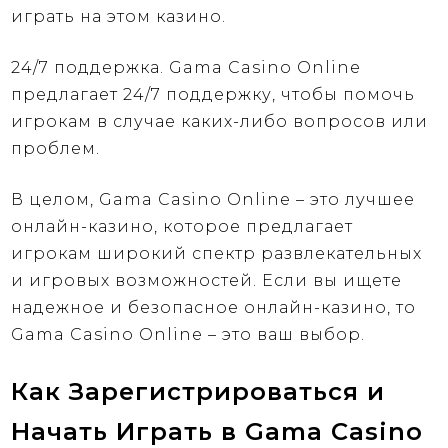
играть на этом казино.
24/7 поддержка. Gama Casino Online
предлагает 24/7 поддержку, чтобы помочь
игрокам в случае каких-либо вопросов или
проблем.
В целом, Gama Casino Online – это лучшее
онлайн-казино, которое предлагает
игрокам широкий спектр развлекательных
и игровых возможностей. Если вы ищете
надежное и безопасное онлайн-казино, то
Gama Casino Online – это ваш выбор.
Как Зарегистрироваться и
Начать Играть в Gama Casino