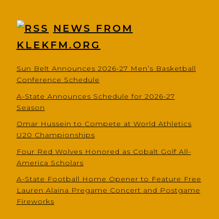
NEWS FROM
KLEKFM.ORG
Sun Belt Announces 2026-27 Men’s Basketball
Conference Schedule
A-State Announces Schedule for 2026-27
Season
Omar Hussein to Compete at World Athletics
U20 Championships
Four Red Wolves Honored as Cobalt Golf All-
America Scholars
A-State Football Home Opener to Feature Free
Lauren Alaina Pregame Concert and Postgame
Fireworks