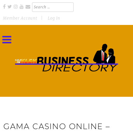
Skip
Search
for:
to
Member Account
Log In
content
Business Directory for Northeast Arkansas
KLEK BUSINESS DIRECTORY
GAMA CASINO ONLINE –