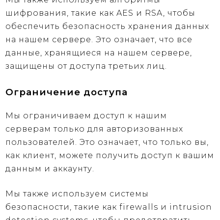
шифрования, такие как AES и RSA, чтобы
обеспечить безопасность хранения данных
на нашем сервере. Это означает, что все
данные, хранящиеся на нашем сервере,
защищены от доступа третьих лиц.
Ограничение доступа
Мы ограничиваем доступ к нашим
серверам только для авторизованных
пользователей. Это означает, что только вы,
как клиент, можете получить доступ к вашим
данным и аккаунту.
Мы также используем системы
безопасности, такие как firewalls и intrusion