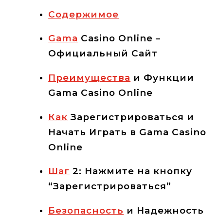
Содержимое
Gama
Casino Online –
Официальный Сайт
Преимущества
и Функции
Gama Casino Online
Как
Зарегистрироваться и
Начать Играть в Gama Casino
Online
Шаг
2: Нажмите на кнопку
“Зарегистрироваться”
Безопасность
и Надежность