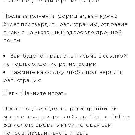
Шаг 3: Подтвердите регистрацию
После заполнения формular, вам нужно
будет подтвердить регистрацию, отправив
письмо на указанный адрес электронной
почты.
Вам будет отправлено письмо с ссылкой
на подтверждение регистрации.
Нажмите на ссылку, чтобы подтвердить
регистрацию.
Шаг 4: Начните играть
После подтверждения регистрации, вы
можете начать играть в Gama Casino Online.
Вы можете выбрать игру, которая вам
понравилась, и начать играть.