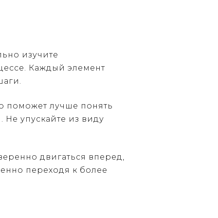
льно изучите
цессе. Каждый элемент
шаги.
то поможет лучше понять
 Не упускайте из виду
веренно двигаться вперед,
пенно переходя к более