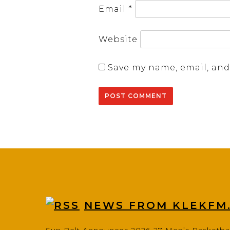
Email
*
Website
Save my name, email, and
NEWS FROM KLEKFM