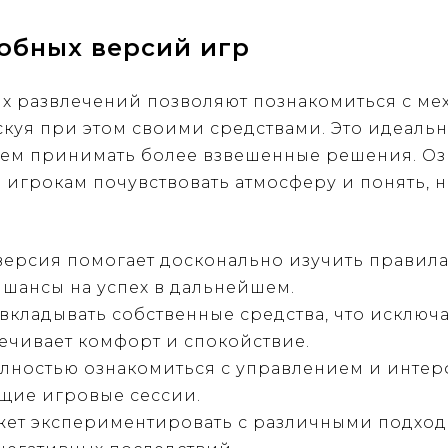
обных версий игр
 развлечений позволяют познакомиться с ме
скуя при этом своими средствами. Это идеальн
шем принимать более взвешенные решения. Оз
 игрокам почувствовать атмосферу и понять, н
ерсия помогает досконально изучить правила
шансы на успех в дальнейшем.
вкладывать собственные средства, что исключа
ечивает комфорт и спокойствие.
ностью ознакомиться с управлением и интерф
щие игровые сессии.
ет экспериментировать с различными подхода