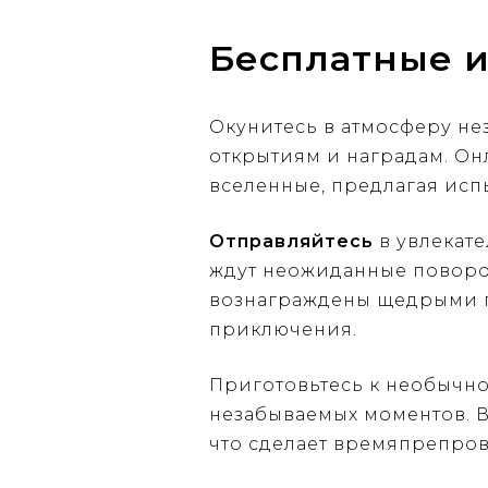
Бесплатные и
Окунитесь в атмосферу не
открытиям и наградам. Он
вселенные, предлагая исп
Отправляйтесь
в увлекат
ждут неожиданные поворот
вознаграждены щедрыми п
приключения.
Приготовьтесь к необычн
незабываемых моментов. В 
что сделает времяпрепро