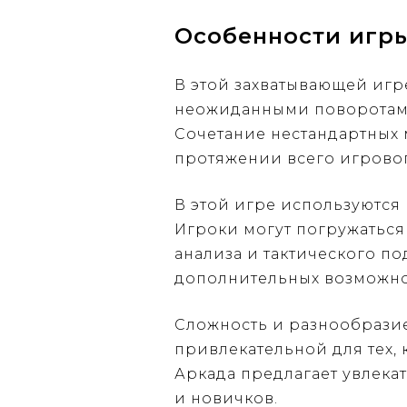
Особенности игры
В этой захватывающей игр
неожиданными поворотами
Сочетание нестандартных
протяжении всего игровог
В этой игре используются
Игроки могут погружаться
анализа и тактического п
дополнительных возможнос
Сложность и разнообразие
привлекательной для тех,
Аркада предлагает увлека
и новичков.