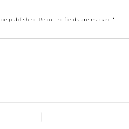
 be published.
Required fields are marked
*