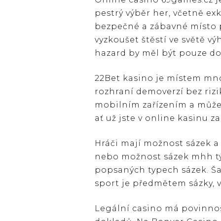
pestrý výběr her, včetně e
bezpečné a zábavné místo pr
vyzkoušet štěstí ve světě v
hazard by měl být pouze d
22Bet kasino je místem mno
rozhraní demoverzí bez rizi
mobilním zařízením a můžet
ať už jste v online kasinu z
Hráči mají možnost sázek a
nebo možnost sázek mhh tým
popsaných typech sázek. Šan
sport je předmětem sázky, 
Legální casino má povinnos