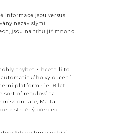
vé informace jsou versus
ovány nezávislými
ech, jsou na trhu již mnoho
ohly chybět. Chcete-li to
 automatického vyloučení.
erní platformě je 18 let.
e sort of regulována
mmission rate, Malta
dete stručný přehled
zodpovědnou hru a nabízí