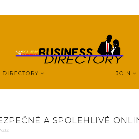
DIRECTORY
JOIN
BEZPEČNÉ A SPOLEHLIVÉ ONLI
AZIZ