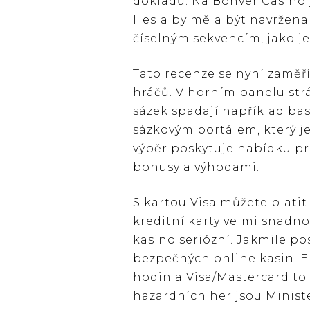
dokladů. Na Bonver Casino j
Hesla by měla být navržena
číselným sekvencím, jako j
Tato recenze se nyní zaměř
hráčů. V horním panelu strá
sázek spadají například ba
sázkovým portálem, který j
výběr poskytuje nabídku pr
bonusy a výhodami.
S kartou Visa můžete platit
kreditní karty velmi snadno
kasino seriózní. Jakmile p
bezpečných online kasin. E
hodin a Visa/Mastercard to m
hazardních her jsou Ministe