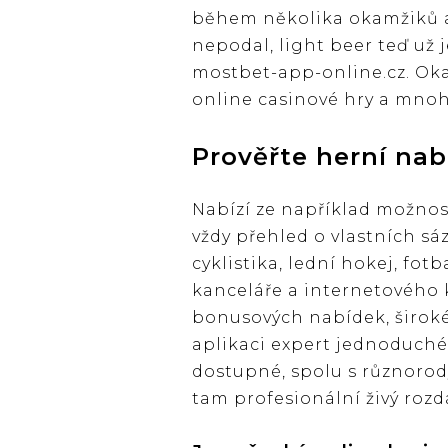
během několika okamžiků a u
nepodal, light beer teď už 
mostbet-app-online.cz. Ok
online casinové hry a mno
Prověřte herní nab
Nabízí ze například možnost
vždy přehled o vlastních sá
cyklistika, lední hokej, fot
kanceláře a internetového 
bonusových nabídek, široké
aplikaci expert jednoduché 
dostupné, spolu s různoro
tam profesionální živý rozdá