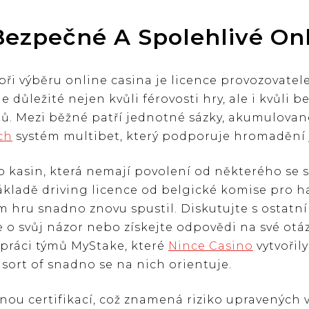
Bezpečné A Spolehlivé On
při výběru online casina je licence provozovatel
 je důležité nejen kvůli férovosti hry, ale i kvůli
ů. Mezi běžné patří jednotné sázky, akumulované
ch
systém multibet, který podporuje hromadění j
b kasin, která nemají povolení od některého se 
ákladě driving licence od belgické komise pro ha
em hru snadno znovu spustil. Diskutujte s ostatní
 o svůj názor nebo získejte odpovědi na své otáz
“práci týmů MyStake, které
Nince Casino
vytvořily
sort of snadno se na nich orientuje.
dnou certifikací, což znamená riziko upravených