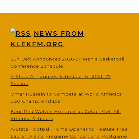
NEWS FROM
KLEKFM.ORG
Sun Belt Announces 2026-27 Men’s Basketball
Conference Schedule
A-State Announces Schedule for 2026-27
Season
Omar Hussein to Compete at World Athletics
U20 Championships
Four Red Wolves Honored as Cobalt Golf All-
America Scholars
A-State Football Home Opener to Feature Free
Lauren Alaina Pregame Concert and Postgame