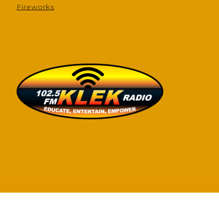
Fireworks