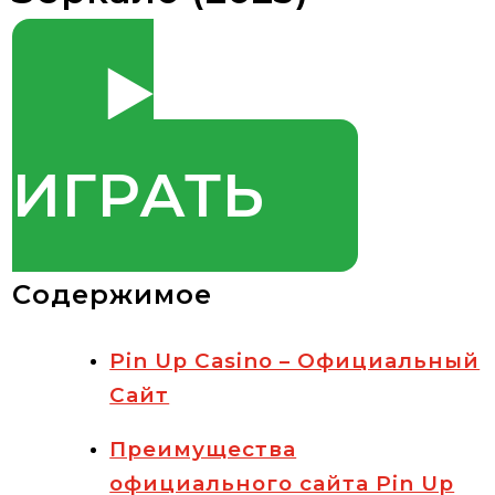
▶️
ИГРАТЬ
Содержимое
Pin Up Casino – Официальный
Сайт
Преимущества
официального сайта Pin Up