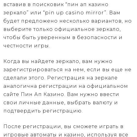
вставив в поисковик “пин ап казино
зеркало” или “pin up casino mirror”. Вам
будет предложено несколько вариантов, но
выберите только официальное зеркало,
чтобы быть уверенным в безопасности и
честности игры.
Когда вы найдете зеркало, вам нужно
зарегистрироваться на нем, если вы еще не
сделали этого. Регистрация на зеркале
аналогична регистрации на официальном
сайте Пин Ап Казино. Вам нужно ввести
свои личные данные, выбрать валюту и
подтвердить регистрацию.
После регистрации, вы сможете играть в
игровые автоматы и казино, используя все