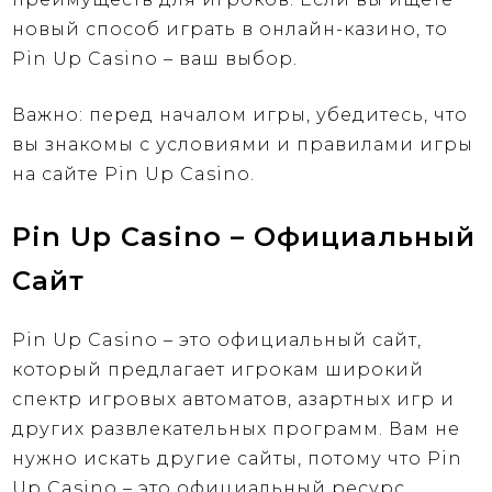
новый способ играть в онлайн-казино, то
Pin Up Casino – ваш выбор.
Важно: перед началом игры, убедитесь, что
вы знакомы с условиями и правилами игры
на сайте Pin Up Casino.
Pin Up Casino – Официальный
Сайт
Pin Up Casino – это официальный сайт,
который предлагает игрокам широкий
спектр игровых автоматов, азартных игр и
других развлекательных программ. Вам не
нужно искать другие сайты, потому что Pin
Up Casino – это официальный ресурс,