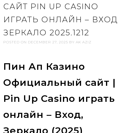
САЙТ PIN UP CASINO
ИГРАТЬ ОНЛАЙН – ВХОД
ЗЕРКАЛО 2025.1212
POSTED ON
DECEMBER 27, 2025
BY
AK AZIZ
Пин Ап Казино
Официальный сайт |
Pin Up Casino играть
онлайн – Вход,
Зеркало (2025)