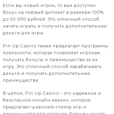
Если вы новый игрок, то вам доступен
бонус на первый депозит в размере 100%
до 50 000 рублей. Это отличный способ
начать играть и получить дополнительные
деньги для игры.
Pin Up Casino также предлагает программу
лояльности, которая позволяет игрокам
получать бонусы и преимущества за их
игру. Это отличный способ зарабатывать
деньги и получать дополнительные
преимущества.
В целом, Pin Up Casino – это надежное и
безопасное онлайн-казино, которое
предлагает широкий спектр игр и
преимуществ для игроков. Если вы ищете