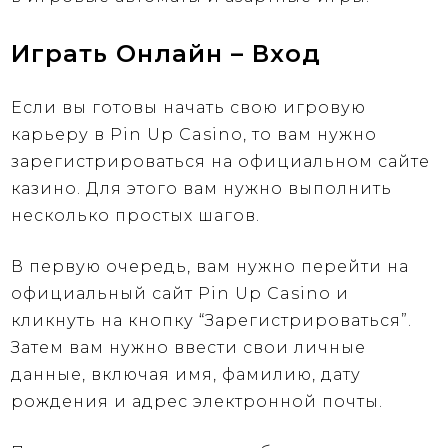
Играть Онлайн – Вход
Если вы готовы начать свою игровую
карьеру в Pin Up Casino, то вам нужно
зарегистрироваться на официальном сайте
казино. Для этого вам нужно выполнить
несколько простых шагов.
В первую очередь, вам нужно перейти на
официальный сайт Pin Up Casino и
кликнуть на кнопку “Зарегистрироваться”.
Затем вам нужно ввести свои личные
данные, включая имя, фамилию, дату
рождения и адрес электронной почты.