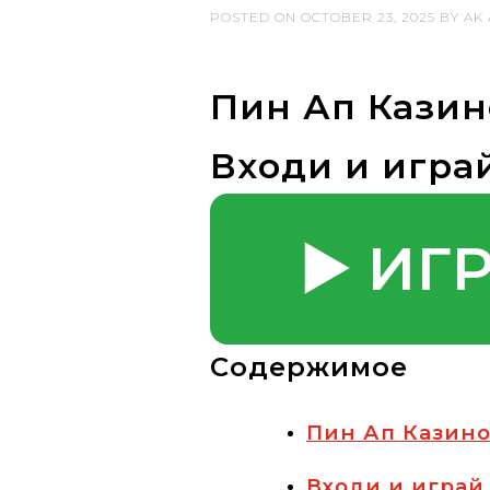
POSTED ON
OCTOBER 23, 2025
BY
AK 
Пин Ап Казино
Входи и игра
▶️ ИГ
Содержимое
Пин Ап Казино
Входи и играй