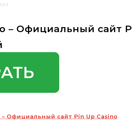
AZIZ
 – Официальный сайт Pi
й
РАТЬ
 – Официальный сайт Pin Up Casino