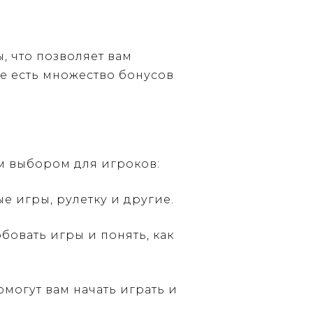
ы, что позволяет вам
те есть множество бонусов
им выбором для игроков:
ые игры, рулетку и другие.
бовать игры и понять, как
могут вам начать играть и