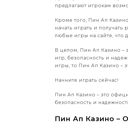
предлагают игрокам возм
Кроме того, Пин Ап Казин
начать играть и получать 
любые игры на сайте, что
В целом, Пин Ап Казино –
игр, безопасность и надеж
игры, то Пин Ап Казино – 
Начните играть сейчас!
Пин Ап Казино – это офиц
безопасность и надежност
Пин Ап Казино – 