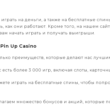
 играть на деньги, а также на бесплатные спин
, как они работают. Кроме того, на нашем сай
вам начать играть и получать выигрыши.
Pin Up Casino
колько преимуществ, которые делают нас лучш
 есть более 3 000 игр, включая слоты, карточн
жете играть на бесплатные спины, чтобы попро
лагаем множество бонусов и акций, которые по