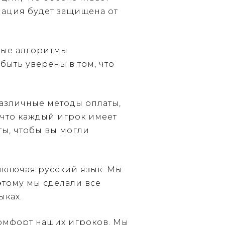
мация будет защищена от
ные алгоритмы
быть уверены в том, что
азличные методы оплаты,
 что каждый игрок имеет
ы, чтобы вы могли
включая русский язык. Мы
этому мы сделали все
ыках.
комфорт наших игроков. Мы