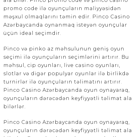
ala bilər. Pinco promo code və pinco casino
promo code ilə oyunçuların maliyyəsidən
məşxul olmaqlarını təmin edir. Pinco Casino
Azərbaycanda oynanmaq isteyən oyunçular
üçün ideal seçimdir.
Pinco və pinko az məhsulunun geniş oyun
seçimi ilə oyunçuların seçimlərini artırır. Bu
məhsul, cip oyunları, live casino oyunları,
slotlar və digər populyar oyunlar ilə birlikdə
turnirlər ilə oyunçuların təlimatını artırır.
Pinco Casino Azərbaycanda oyun oynayaraq,
oyunçuların dərəcədən keyfiyyətli təlimat ala
bilərlər.
Pinco Casino Azərbaycanda oyun oynayaraq,
oyunçuların dərəcədən keyfiyyətli təlimat ala