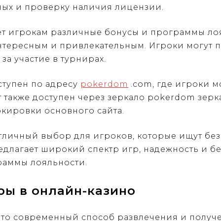
ых и проверку наличия лицензии.
т игрокам различные бонусы и программы лоя
тересным и привлекательным. Игроки могут п
за участие в турнирах.
ступен по адресу
pokerdom
.com, где игроки м
йт также доступен через зеркало pokerdom зерк
локировки основного сайта.
отличный выбор для игроков, которые ищут бе
длагает широкий спектр игр, надежность и бе
раммы лояльности.
ры в онлайн-казино
 это современный способ развлечения и полу