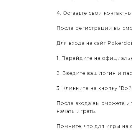
4. Оставьте свои контактн
После регистрации вы смо
Для входа на сайт Pokerd
1. Перейдите на официаль
2. Введите ваш логин и па
3. Кликните на кнопку “Вой
После входа вы сможете иг
начать играть.
Помните, что для игры на 