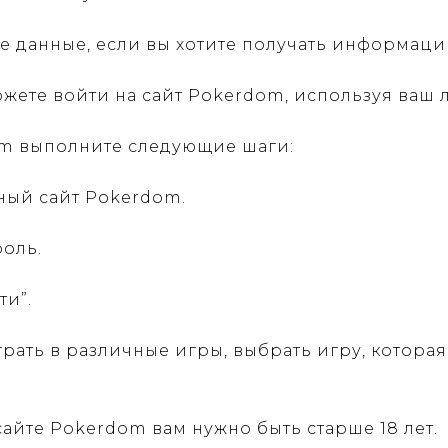
ые данные, если вы хотите получать информаци
жете войти на сайт Pokerdom, используя ваш 
om выполните следующие шаги:
ный сайт Pokerdom.
роль.
ти”.
рать в различные игры, выбрать игру, которая
сайте Pokerdom вам нужно быть старше 18 лет.