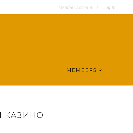
Member Account
Log In
MEMBERS
Н КАЗИНО