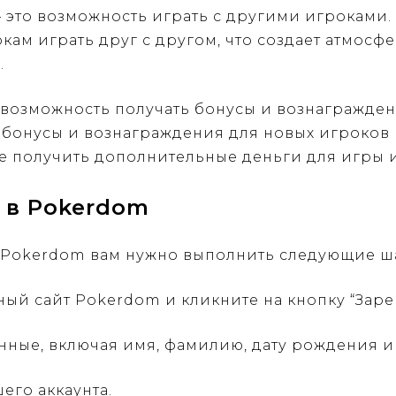
 это возможность играть с другими игроками. 
кам играть друг с другом, что создает атмосф
.
 возможность получать бонусы и вознагражден
 бонусы и вознаграждения для новых игроков 
ете получить дополнительные деньги для игры
ь в Pokerdom
е Pokerdom вам нужно выполнить следующие ш
ный сайт Pokerdom и кликните на кнопку “Заре
анные, включая имя, фамилию, дату рождения и
его аккаунта.