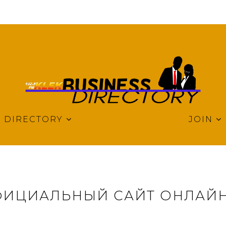
DIRECTORY
JOIN
ФИЦИАЛЬНЫЙ САЙТ ОНЛАЙ