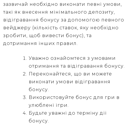
зазвичай необхідно виконати певні умови,
такі як внесення мінімального депозиту,
відігравання бонусу за допомогою певного
вейджеру (кількість ставок, яку необхідно
зробити, щоб вивести бонус), та
дотримання інших правил.
Уважно ознайомтеся з умовами
отримання та відігравання бонусу.
Переконайтеся, що ви можете
виконати умови відігравання
бонусу.
Використовуйте бонус для гри в
улюблені ігри.
Будьте уважні до терміну дії
бонусу.