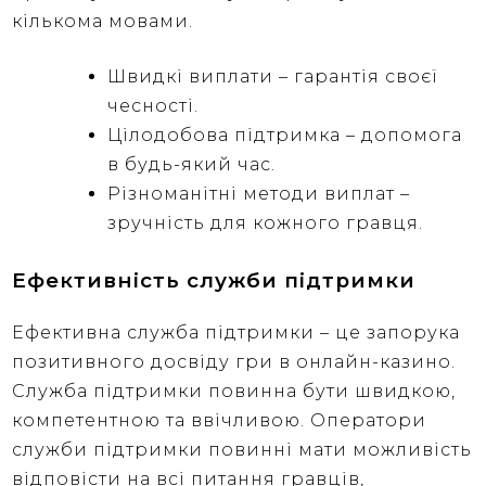
кількома мовами.
Швидкі виплати – гарантія своєї
чесності.
Цілодобова підтримка – допомога
в будь-який час.
Різноманітні методи виплат –
зручність для кожного гравця.
Ефективність служби підтримки
Ефективна служба підтримки – це запорука
позитивного досвіду гри в онлайн-казино.
Служба підтримки повинна бути швидкою,
компетентною та ввічливою. Оператори
служби підтримки повинні мати можливість
відповісти на всі питання гравців,