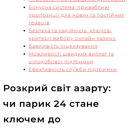
Бонусна система: привабливі
пропозиції для нових та постійних
гравців
Безпека та надійність: ключові
критерії вибору онлайн-казино
Важливість ліцензування
Можливості швидких виплат та
цілодобової підтримки
Ефективність служби підтримки
Розкрий світ азарту:
чи парик 24 стане
ключем до