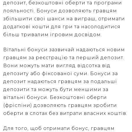
депозит, безкоштовні оберти та програми
лояльності. Бонуси дозволяють гравцям
збільшити свої шанси на виграш, отримати
додаткові кошти для гри та насолодитися
більш тривалим ігровим досвідом.
Вітальні бонуси зазвичай надаються новим
гравцям за реєстрацію та перший депозит.
Вони можуть мати вигляд відсотка від
депозиту або фіксованої суми. Бонуси за
депозит надаються гравцям за подальші
депозити та можуть бути меншими за
вітальні бонуси. Безкоштовні оберти
(фріспіни) дозволяють гравцям зробити
оберти в слотах без витрати власних коштів.
Для того, щоб отримати бонус, гравцям