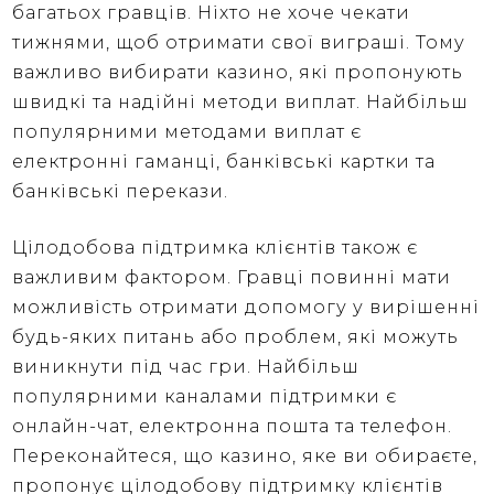
багатьох гравців. Ніхто не хоче чекати
тижнями, щоб отримати свої виграші. Тому
важливо вибирати казино, які пропонують
швидкі та надійні методи виплат. Найбільш
популярними методами виплат є
електронні гаманці, банківські картки та
банківські перекази.
Цілодобова підтримка клієнтів також є
важливим фактором. Гравці повинні мати
можливість отримати допомогу у вирішенні
будь-яких питань або проблем, які можуть
виникнути під час гри. Найбільш
популярними каналами підтримки є
онлайн-чат, електронна пошта та телефон.
Переконайтеся, що казино, яке ви обираєте,
пропонує цілодобову підтримку клієнтів