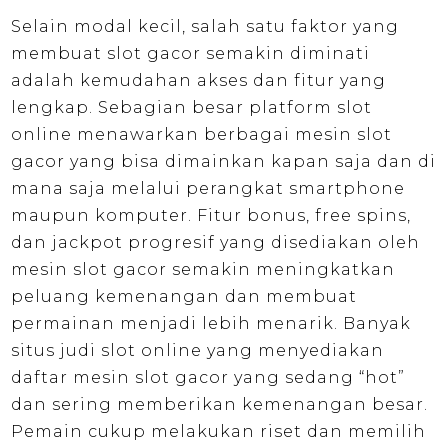
Selain modal kecil, salah satu faktor yang
membuat slot gacor semakin diminati
adalah kemudahan akses dan fitur yang
lengkap. Sebagian besar platform slot
online menawarkan berbagai mesin slot
gacor yang bisa dimainkan kapan saja dan di
mana saja melalui perangkat smartphone
maupun komputer. Fitur bonus, free spins,
dan jackpot progresif yang disediakan oleh
mesin slot gacor semakin meningkatkan
peluang kemenangan dan membuat
permainan menjadi lebih menarik. Banyak
situs judi slot online yang menyediakan
daftar mesin slot gacor yang sedang “hot”
dan sering memberikan kemenangan besar.
Pemain cukup melakukan riset dan memilih