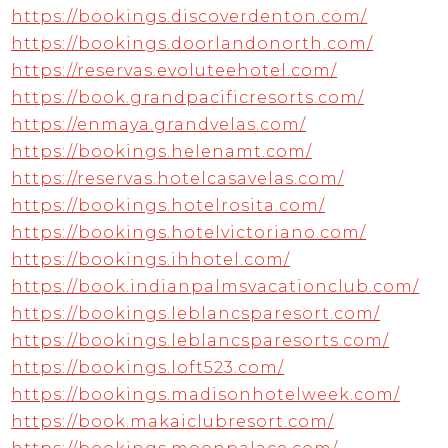
https://bookings.discoverdenton.com/
https://bookings.doorlandonorth.com/
https://reservas.evoluteehotel.com/
https://book.grandpacificresorts.com/
https://enmaya.grandvelas.com/
https://bookings.helenamt.com/
https://reservas.hotelcasavelas.com/
https://bookings.hotelrosita.com/
https://bookings.hotelvictoriano.com/
https://bookings.ihhotel.com/
https://book.indianpalmsvacationclub.com/
https://bookings.leblancsparesort.com/
https://bookings.leblancsparesorts.com/
https://bookings.loft523.com/
https://bookings.madisonhotelweek.com/
https://book.makaiclubresort.com/