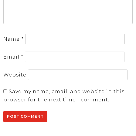
Name
*
Email
*
Website
Save my name, email, and website in this
browser for the next time I comment.