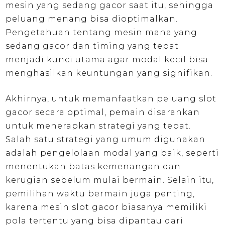
mesin yang sedang gacor saat itu, sehingga
peluang menang bisa dioptimalkan.
Pengetahuan tentang mesin mana yang
sedang gacor dan timing yang tepat
menjadi kunci utama agar modal kecil bisa
menghasilkan keuntungan yang signifikan.
Akhirnya, untuk memanfaatkan peluang slot
gacor secara optimal, pemain disarankan
untuk menerapkan strategi yang tepat.
Salah satu strategi yang umum digunakan
adalah pengelolaan modal yang baik, seperti
menentukan batas kemenangan dan
kerugian sebelum mulai bermain. Selain itu,
pemilihan waktu bermain juga penting,
karena mesin slot gacor biasanya memiliki
pola tertentu yang bisa dipantau dari