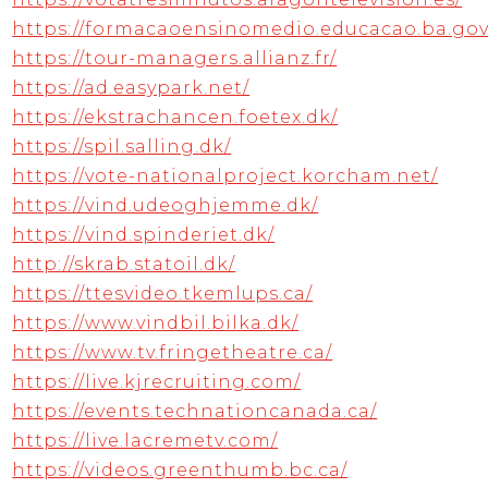
https://formacaoensinomedio.educacao.ba.gov
https://tour-managers.allianz.fr/
https://ad.easypark.net/
https://ekstrachancen.foetex.dk/
https://spil.salling.dk/
https://vote-nationalproject.korcham.net/
https://vind.udeoghjemme.dk/
https://vind.spinderiet.dk/
http://skrab.statoil.dk/
https://ttesvideo.tkemlups.ca/
https://www.vindbil.bilka.dk/
https://www.tv.fringetheatre.ca/
https://live.kjrecruiting.com/
https://events.technationcanada.ca/
https://live.lacremetv.com/
https://videos.greenthumb.bc.ca/