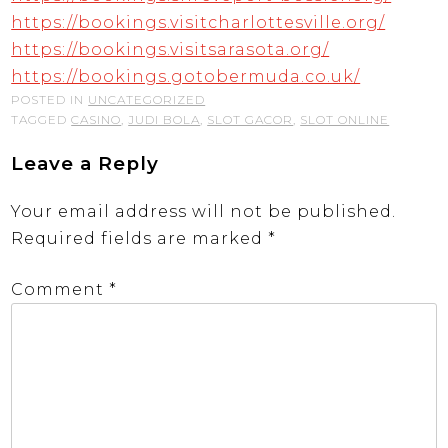
https://bookings.visitcharlottesville.org/
https://bookings.visitsarasota.org/
https://bookings.gotobermuda.co.uk/
POSTED IN
UNCATEGORIZED
TAGGED
CASINO
,
JUDI BOLA
,
SLOT GACOR
,
SLOT ONLINE
Leave a Reply
Your email address will not be published.
Required fields are marked
*
Comment
*