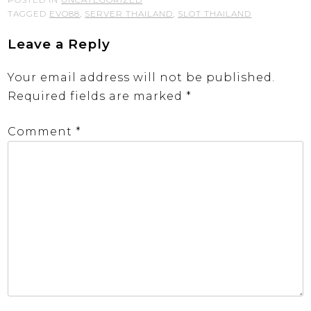
TAGGED
EVO88
,
SERVER THAILAND
,
SLOT THAILAND
Leave a Reply
Your email address will not be published.
Required fields are marked
*
Comment
*