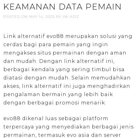
KEAMANAN DATA PEMAIN
POSTED ON
MAY 14, 2025
BY
AK AZIZ
Link alternatif evo88 merupakan solusi yang
cerdas bagi para pemain yang ingin
mengakses situs permainan dengan aman
dan mudah. Dengan link alternatif ini,
berbagai kendala yang sering timbul bisa
diatasi dengan mudah. Selain memudahkan
akses, link alternatif ini juga menghadirkan
pengalaman bermain yang lebih baik
dengan berbagai promosi menarik.
evo88 dikenal luas sebagai platform
terpercaya yang menyediakan berbagai jenis
permainan, termasuk evo asia dan server