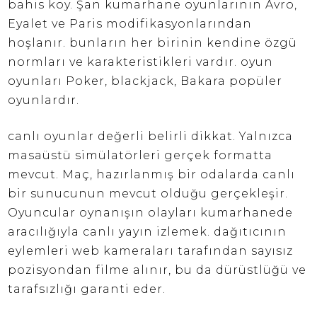
bahis koy. Şan kumarhane oyunlarının Avro,
Eyalet ve Paris modifikasyonlarından
hoşlanır. bunların her birinin kendine özgü
normları ve karakteristikleri vardır. oyun
oyunları Poker, blackjack, Bakara popüler
oyunlardır.
canlı oyunlar değerli belirli dikkat. Yalnızca
masaüstü simülatörleri gerçek formatta
mevcut. Maç, hazırlanmış bir odalarda canlı
bir sunucunun mevcut olduğu gerçekleşir.
Oyuncular oynanışın olayları kumarhanede
aracılığıyla canlı yayın izlemek. dağıtıcının
eylemleri web kameraları tarafından sayısız
pozisyondan filme alınır, bu da dürüstlüğü ve
tarafsızlığı garanti eder.