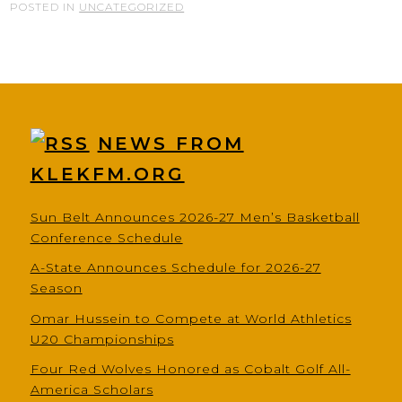
POSTED IN
UNCATEGORIZED
NEWS FROM
KLEKFM.ORG
Sun Belt Announces 2026-27 Men’s Basketball
Conference Schedule
A-State Announces Schedule for 2026-27
Season
Omar Hussein to Compete at World Athletics
U20 Championships
Four Red Wolves Honored as Cobalt Golf All-
America Scholars