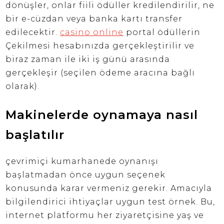
dönüşler, onlar fiili ödüller kredilendirilir, ne
bir e-cüzdan veya banka kartı transfer
edilecektir.
casino online
portal ödüllerin
Çekilmesi hesabınızda gerçekleştirilir ve
biraz zaman ile iki iş günü arasında
gerçekleşir (seçilen ödeme aracına bağlı
olarak).
Makinelerde oynamaya nasıl
başlatılır
çevrimiçi kumarhanede oynanışı
başlatmadan önce uygun seçenek
konusunda karar vermeniz gerekir. Amacıyla
bilgilendirici ihtiyaçlar uygun test örnek. Bu,
internet platformu her ziyaretçisine yaş ve