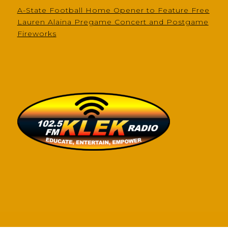
A-State Football Home Opener to Feature Free
Lauren Alaina Pregame Concert and Postgame
Fireworks