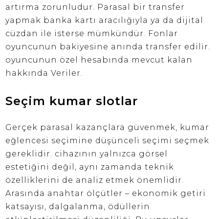
artırma zorunludur. Parasal bir transfer
yapmak banka kartı aracılığıyla ya da dijital
cüzdan ile isterse mümkündür. Fonlar
oyuncunun bakiyesine anında transfer edilir.
oyuncunun özel hesabında mevcut kalan
hakkında Veriler.
Seçim kumar slotlar
Gerçek parasal kazançlara güvenmek, kumar
eğlencesi seçimine düşünceli seçimi seçmek
gereklidir. cihazının yalnızca görsel
estetiğini değil, aynı zamanda teknik
özelliklerini de analiz etmek önemlidir.
Arasında anahtar ölçütler – ekonomik getiri
katsayısı, dalgalanma, ödüllerin