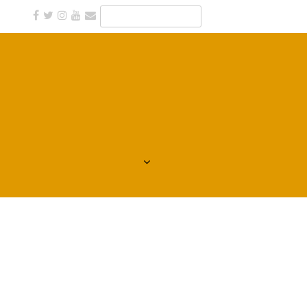
Skip
Search
for:
to
content
ABOUT US
Business Directory for Northeast Arkansas
KLEK BUSINESS DIRECTORY
WAAR STRATEGI
EEN SPANNENDE