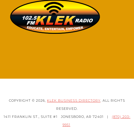
COPYRIGHT © 2026,
KLEK BUSINESS DIRECTORY
. ALL RIGHTS
RESERVED.
1411 FRANKLIN ST., SUITE #1
JONESBORO, AR 72401
|
(870) 203-
9951