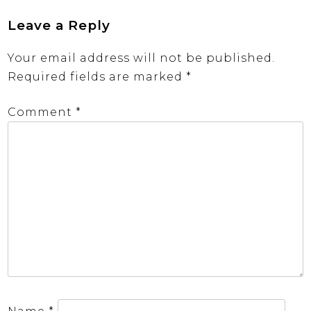
Leave a Reply
Your email address will not be published.
Required fields are marked
*
Comment
*